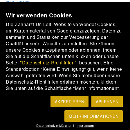
(089) 7434660
praxis@dr-leitl.de
Wir verwenden Cookies
Unser Praxisteam
Die Zahnarzt Dr. Leitl Website verwendet Cookies,
um Kartenmaterial von Google anzuzeigen, Daten zu
sammeln und Statistiken zur Verbesserung der
Qualität unserer Website zu erstellen. Sie können
Ein motiviertes Praxisteam erwartet Sie.
unsere Cookies akzeptieren oder ablehnen, indem
Sie auf die Schaltflächen unten klicken oder unsere
Seite
"Datenschutz-Richtlinien"
besuchen. Eine
Standardoption "Keine Einwilligung" gilt, wenn keine
Auswahl getroffen wird. Wenn Sie mehr über unsere
Datenschutz-Richtlinien erfahren möchten, klicken
Sie unten auf die Schaltfläche "Mehr Informationen".
Zahnärztlicher Notdienst Bayerns Telefonnummer
AKZEPTIEREN
ABLEHNEN
Zahnarztpraxis
Dr. Karl-Heinz Leitl,
81369 München-Sendling
Wir aktzeptieren
MEHR INFORMATIONEN
EC, Barzahlung
Datenschutzerklärung
|
Impressum
und Überweisung