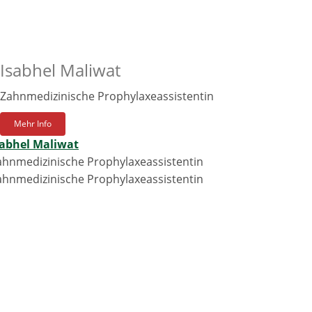
Isabhel Maliwat
Zahnmedizinische Prophylaxeassistentin
Mehr Info
sabhel Maliwat
ahnmedizinische Prophylaxeassistentin
ahnmedizinische Prophylaxeassistentin