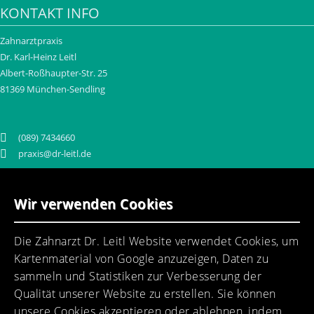
KONTAKT INFO
Zahnarztpraxis
Dr. Karl-Heinz Leitl
Albert-Roßhaupter-Str. 25
81369 München-Sendling
(089) 7434660
praxis@dr-leitl.de
UNSER PRAXISTEAM
Wir verwenden Cookies
Die Zahnarzt Dr. Leitl Website verwendet Cookies, um
Kartenmaterial von Google anzuzeigen, Daten zu
Ein motiviertes Praxisteam erwartet Sie.
sammeln und Statistiken zur Verbesserung der
Qualität unserer Website zu erstellen. Sie können
unsere Cookies akzeptieren oder ablehnen, indem