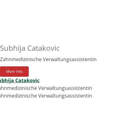
Subhija Catakovic
Zahnmedizinische Verwaltungsassistentin
Mehr Info
ubhija Catakovic
ahnmedizinische Verwaltungsassistentin
ahnmedizinische Verwaltungsassistentin