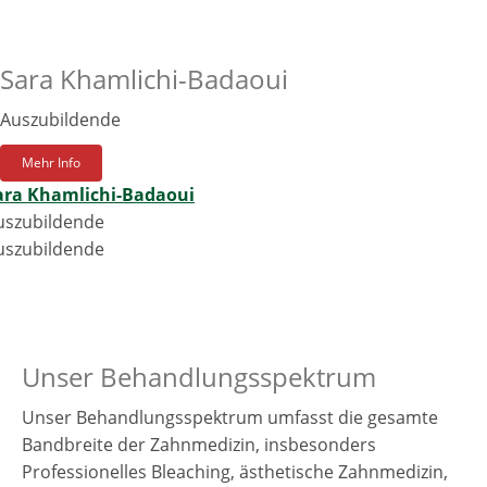
Sara Khamlichi-Badaoui
Auszubildende
Mehr Info
ara Khamlichi-Badaoui
uszubildende
uszubildende
Unser Behandlungsspektrum
Unser Behandlungsspektrum umfasst die gesamte
Bandbreite der Zahnmedizin, insbesonders
Professionelles Bleaching, ästhetische Zahnmedizin,