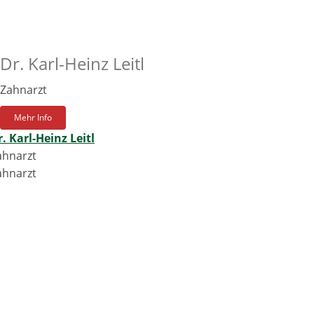
Dr. Karl-Heinz Leitl
Zahnarzt
Mehr Info
. Karl-Heinz Leitl
ahnarzt
ahnarzt