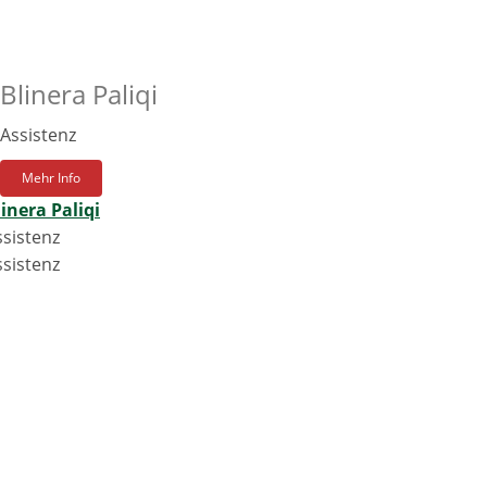
Blinera Paliqi
Assistenz
Mehr Info
linera Paliqi
ssistenz
ssistenz