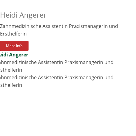
Heidi Angerer
Zahnmedizinische Assistentin Praxismanagerin und
Ersthelferin
Mehr Info
eidi Angerer
ahnmedizinische Assistentin Praxismanagerin und
sthelferin
ahnmedizinische Assistentin Praxismanagerin und
sthelferin