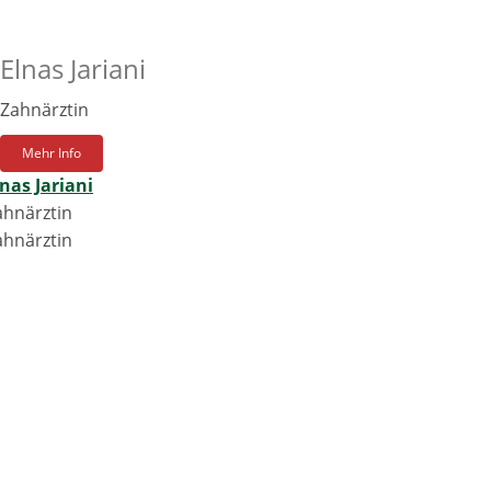
Elnas Jariani
Zahnärztin
Mehr Info
lnas Jariani
ahnärztin
ahnärztin