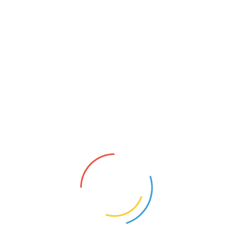
Prothetik
Kinderbehandlung
Ästhetik
Füllungstherapie
Behandlung wählen...
Termine & Events 2026
2026-08-07
| Zahnärztlicher Notdienst heute
2026-08-07
| Zahnarzt Bereitschaftsdienst
2024-06-02
| Ich liebe meinen Zahnarzt Tag
Unser Behandlungsspektrum
Unser Behandlungsspektrum umfasst die