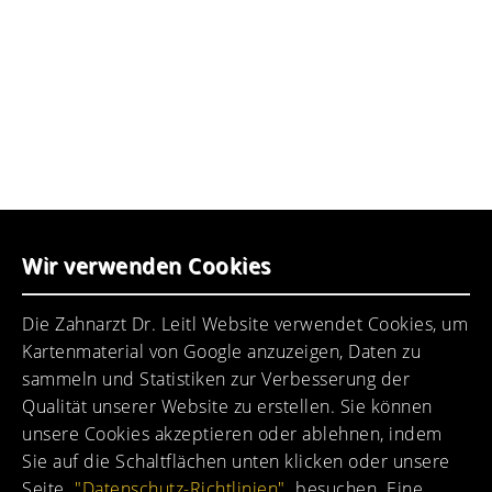
Albert-Roßhaupter-Str. 25
81369 München-Sendling
(089) 7434660
praxis@dr-leitl.de
UNSER PRAXISTEAM
Wir verwenden Cookies
Ein motiviertes Praxisteam erwartet Sie.
Die Zahnarzt Dr. Leitl Website verwendet Cookies, um
Kartenmaterial von Google anzuzeigen, Daten zu
sammeln und Statistiken zur Verbesserung der
Qualität unserer Website zu erstellen. Sie können
unsere Cookies akzeptieren oder ablehnen, indem
Sie auf die Schaltflächen unten klicken oder unsere
Seite
"Datenschutz-Richtlinien"
besuchen. Eine